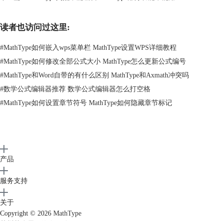
图三：插入工具栏
读者也访问过这里:
（3）在【对象】面板中，选择【有文件创建】，在其中点击【浏览】，
#
MathType如何嵌入wps菜单栏 MathType设置WPS详细教程
在打开的文件夹中找到刚刚保存的文件，就可以将刚刚保存的mathtype文
#
MathType如何修改全部公式大小 MathType怎么更新公式编号
件导入Word。
#
MathType和Word自带的有什么区别 MathType和Axmath冲突吗
#
数学公式编辑器推荐 数学公式编辑器怎么打空格
#
MathType如何设置章节符号 MathType如何隐藏章节标记
产品
服务支持
图四：添加mathtype文件操作展示
关于
Copyright © 2026
MathType
二、如何把mathtype嵌入word里