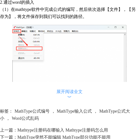
2.通过word的插入
（1）在mathtype软件中完成公式的编写，然后依次选择【文件】，【另
存为】，将文件保存到我们可以找到的路径。
展开阅读全文
︾
标签：
MathType公式编号
，
MathType输入公式
，
MathType公式大
图二：mathtype另存为展示
小
，
Word公式乱码
（2）打开word，选择【插入】，在【插入】中找到【对象】，打开【对
上一篇：
Mathtype注册码在哪输入 Mathtype注册码怎么用
象】面板。
下一篇：
MathType突然不能编辑 MathType部分功能不能用