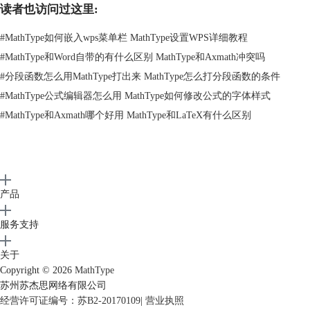
读者也访问过这里:
#
MathType如何嵌入wps菜单栏 MathType设置WPS详细教程
#
MathType和Word自带的有什么区别 MathType和Axmath冲突吗
#
分段函数怎么用MathType打出来 MathType怎么打分段函数的条件
图3：获取加载项
#
MathType公式编辑器怎么用 MathType如何修改公式的字体样式
#
MathType和Axmath哪个好用 MathType和LaTeX有什么区别
第三步：
在弹出的office加载项中搜索“mathtype”，结果如下图所示，然后
单击右侧的“添加”按钮，将其作为加载项添加。
产品
服务支持
关于
Copyright © 2026
MathType
苏州苏杰思网络有限公司
经营许可证编号：苏B2-20170109
|
营业执照