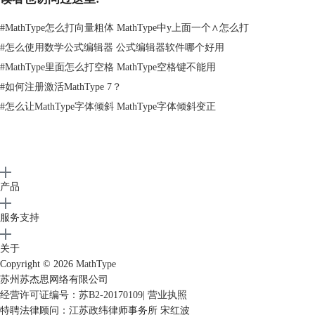
#
MathType怎么打向量粗体 MathType中y上面一个∧怎么打
选择“视图”——“标尺”
#
怎么使用数学公式编辑器 公式编辑器软件哪个好用
3.标尺消失后就恢复了你习惯的窗口界面了。
#
MathType里面怎么打空格 MathType空格键不能用
#
如何注册激活MathType 7？
#
怎么让MathType字体倾斜 MathType字体倾斜变正
产品
服务支持
关于
Copyright © 2026
MathType
苏州苏杰思网络有限公司
经营许可证编号：苏B2-20170109
|
营业执照
MathType标尺隐藏
特聘法律顾问：江苏政纬律师事务所 宋红波