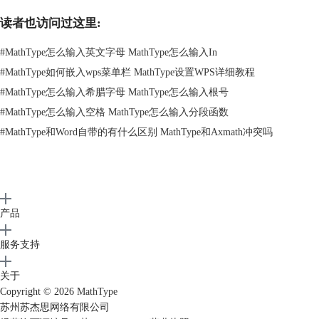
读者也访问过这里:
#
MathType怎么输入英文字母 MathType怎么输入In
#
MathType如何嵌入wps菜单栏 MathType设置WPS详细教程
图2：希腊字母
#
MathType怎么输入希腊字母 MathType怎么输入根号
2、然后点击电脑中的C盘，找到【Windows】——【Fonts】文件夹，在
#
MathType怎么输入空格 MathType怎么输入分段函数
系统字体库中查看有没有Symbol字体，如果没有的话，可以从网上下载
#
MathType和Word自带的有什么区别 MathType和Axmath冲突吗
对应的字体文件进行安装，安装完成后，再打开MathType面板查看公式
是否恢复正常显示。
产品
图3：系统字体库
服务支持
问题二：软件版本过低
关于
1、打开 MathType面板，在菜单栏中找到【帮助】选项卡，点击
Copyright © 2026
MathType
【MathType网站】中的【立即检查最新版本】，MathType会自动连接至
苏州苏杰思网络有限公司
官方网站，开始检查是否有最新版本可供下载。