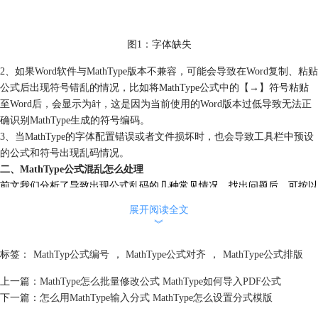
图1：字体缺失
2、如果Word软件与MathType版本不兼容，可能会导致在Word复制、粘贴
公式后出现符号错乱的情况，比如将MathType公式中的【→】符号粘贴
至Word后，会显示为â†，这是因为当前使用的Word版本过低导致无法正
确识别MathType生成的符号编码。
3、当MathType的字体配置错误或者文件损坏时，也会导致工具栏中预设
的公式和符号出现乱码情况。
二、MathType公式混乱怎么处理
前文我们分析了导致出现公式乱码的几种常见情况，
找出问题后，可按以
下方法解决：
展开阅读全文
问题一：字体缺失
︾
1、打开MathType公式编辑器窗口，点击上方工具栏中的 【样式】——
【定义】按钮，弹出定义样式面板，我们可以看到当前希腊字母使用的字
标签：
MathTyp公式编号
，
MathType公式对齐
，
MathType公式排版
体为【Symbol】。
上一篇：
MathType怎么批量修改公式 MathType如何导入PDF公式
下一篇：
怎么用MathType输入分式 MathType怎么设置分式模版