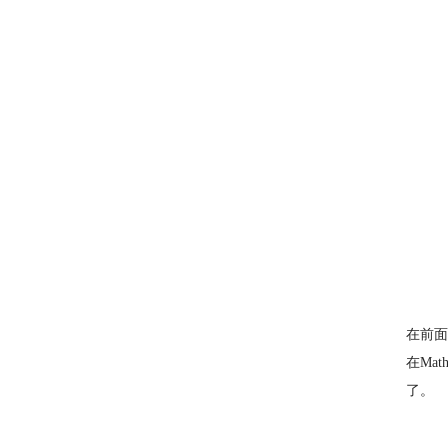
在前面
在Ma
了。