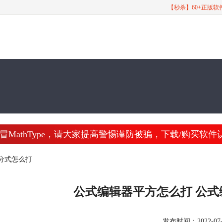
【秒杀】60+正版
athType，请大家提高警惕谨防被骗，下载/购买软件认准 www
分式怎么打
公式编辑器平方怎么打 公
发布时间：2022-07-28