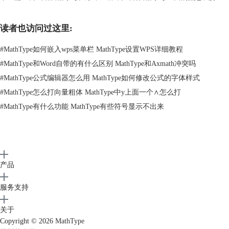
可。
读者也访问过这里:
#
MathType如何嵌入wps菜单栏 MathType设置WPS详细教程
#
MathType和Word自带的有什么区别 MathType和Axmath冲突吗
#
MathType公式编辑器怎么用 MathType如何修改公式的字体样式
#
MathType怎么打向量粗体 MathType中y上面一个∧怎么打
#
MathType有什么功能 MathType有些符号显示不出来
图3：字体库位置
产品
2、在MathType中设置样式字体
服务支持
在MatType菜单栏“样式”-“定义”中打开字符样式设置，如下图所示，在高
级设置中，将“符号”与“数学附加”两个样式的字体调整为默认字体。
关于
Copyright © 2026
MathType