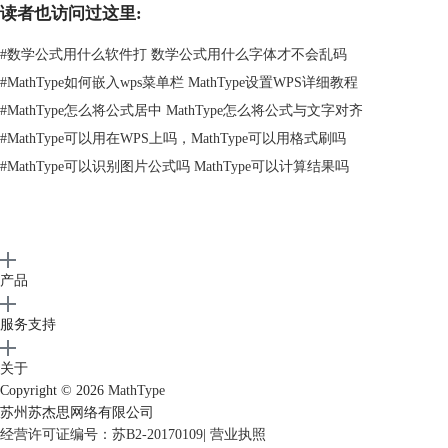
读者也访问过这里:
#
数学公式用什么软件打 数学公式用什么字体才不会乱码
图2.勾选工具栏
#
MathType如何嵌入wps菜单栏 MathType设置WPS详细教程
#
MathType怎么将公式居中 MathType怎么将公式与文字对齐
最后工具栏就会显示在软件界面中了，可以进行创建和编辑公式。
#
MathType可以用在WPS上吗，MathType可以用格式刷吗
#
MathType可以识别图片公式吗 MathType可以计算结果吗
产品
服务支持
关于
Copyright © 2026
MathType
苏州苏杰思网络有限公司
图3.工具栏显现
经营许可证编号：苏B2-20170109
|
营业执照