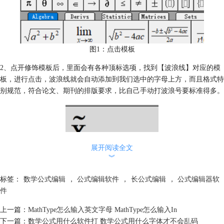
图1：点击模板
2、点开修饰模板后，里面会有各种顶标选项，找到【波浪线】对应的模
板，进行点击，波浪线就会自动添加到我们选中的字母上方，而且格式特
别规范，符合论文、期刊的排版要求，比自己手动打波浪号要标准得多。
展开阅读全文
︾
标签：
数学公式编辑
，
公式编辑软件
，
长公式编辑
，
公式编辑器软
图2：输入符号
件
3、除了在单个字母上方加波浪线，还有一种情况是给整段公式内容添加
上一篇：
MathType怎么输入英文字母 MathType怎么输入In
波浪线，选中需要添加波浪线的公式内容，直接按Ctrl+Shift+~，波浪线
下一篇：
数学公式用什么软件打 数学公式用什么字体才不会乱码
就会自动出现，不需要去点工具栏即可。