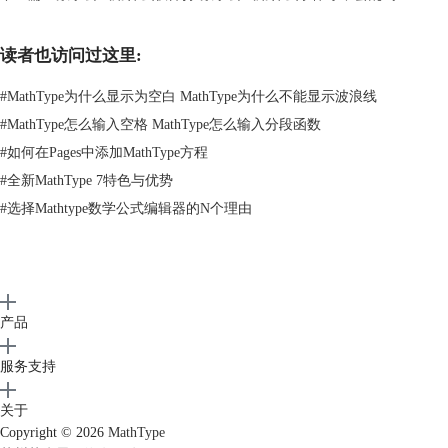
二、MathType怎么设置常用符号
接下来再详细说说MathType怎么设置常用符号，这个技巧学会了，能帮
读者也访问过这里:
各位节省很多时间，对于经常需要编辑公式的用户来说很有必要。
1、我们平时编辑公式，总会用到一些高频符号，比如希腊字母、箭头符
#
MathType为什么显示为空白 MathType为什么不能显示波浪线
号、积分符号、求和符号以及各种运算符，这些符号如果每次都要去对应
#
MathType怎么输入空格 MathType怎么输入分段函数
的菜单里找，严重影响效率。大家可以直接在MathType中这样操作。
#
如何在Pages中添加MathType方程
2、在编辑器面板中编辑好我们常用的完整公式，比如y=ax+b，编辑完成
后，选中整个公式，然后按住键盘上的Alt键，用鼠标左键把这个公式拖
#
全新MathType 7特色与优势
动到顶部的大标签栏里，松开鼠标和Alt键，这个公式就保存到标签栏里
#
选择Mathtype数学公式编辑器的N个理由
了，如下图所示。
产品
服务支持
图3：选中公式
关于
Copyright © 2026
MathType
3、下次再需要使用这个公式的时候，直接点击标签栏里的这个公式图